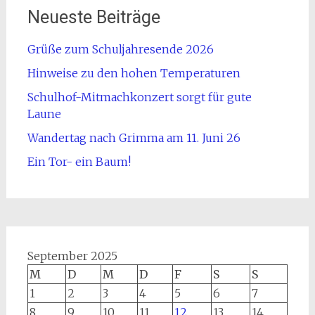
Neueste Beiträge
Grüße zum Schuljahresende 2026
Hinweise zu den hohen Temperaturen
Schulhof-Mitmachkonzert sorgt für gute
Laune
Wandertag nach Grimma am 11. Juni 26
Ein Tor- ein Baum!
September 2025
M
D
M
D
F
S
S
1
2
3
4
5
6
7
8
9
10
11
12
13
14