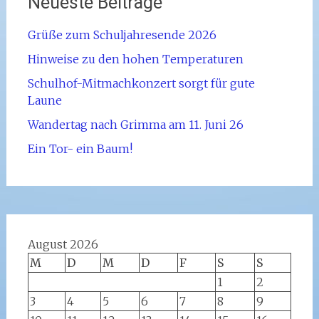
Neueste Beiträge
Grüße zum Schuljahresende 2026
Hinweise zu den hohen Temperaturen
Schulhof-Mitmachkonzert sorgt für gute
Laune
Wandertag nach Grimma am 11. Juni 26
Ein Tor- ein Baum!
August 2026
M
D
M
D
F
S
S
1
2
3
4
5
6
7
8
9