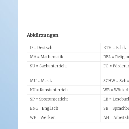
Abkürzungen
D = Deutsch
ETH = Ethik
MA = Mathematik
REL = Religio
SU = Sachunterricht
FÖ = Förderun
MU = Musik
SCHW = Schw
KU = Kunstunterricht
WB = Wörter
SP = Sportunterricht
LB = Lesebuc
ENG= Englisch
SB = Sprachb
WE = Werken
AH = Arbeitsh