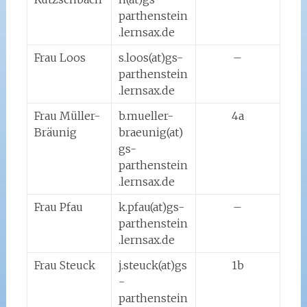
parthenstein
.lernsax.de
Frau Loos
s.loos(at)gs-
–
parthenstein
.lernsax.de
Frau Müller-
b.mueller-
4a
Bräunig
braeunig(at)
gs-
parthenstein
.lernsax.de
Frau Pfau
k.pfau(at)gs-
–
parthenstein
.lernsax.de
Frau Steuck
j.steuck(at)gs
1b
-
parthenstein