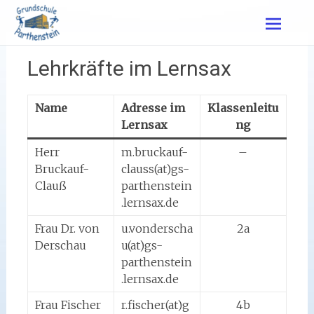
Zum
Inhalt
springen
Lehrkräfte im Lernsax
Name
Adresse im
Klassenleitu
Lernsax
ng
Herr
m.bruckauf-
–
Bruckauf-
clauss(at)gs-
Clauß
parthenstein
.lernsax.de
Frau Dr. von
u.vonderscha
2a
Derschau
u(at)gs-
parthenstein
.lernsax.de
Frau Fischer
r.fischer(at)g
4b