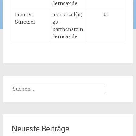
.lernsax.de
Frau Dr.
a.strietzel(at)
3a
Strietzel
gs-
parthenstein
.lernsax.de
Suchen
nach:
Neueste Beiträge