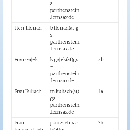
s-
parthenstein
.lernsax.de
Herr Florian
b.florian(at)g
–
s-
parthenstein
.lernsax.de
Frau Gajek
k.gajek(at)gs
2b
-
parthenstein
.lernsax.de
Frau Kulisch
m.kulisch(at)
1a
gs-
parthenstein
.lernsax.de
Frau
j.kutzschbac
3b
Kutzschbach
h(at)gs-