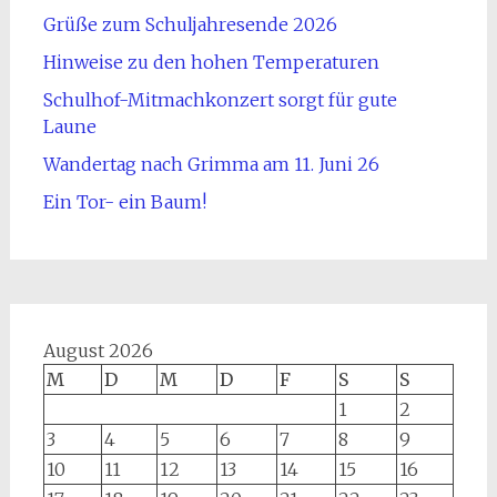
Grüße zum Schuljahresende 2026
Hinweise zu den hohen Temperaturen
Schulhof-Mitmachkonzert sorgt für gute
Laune
Wandertag nach Grimma am 11. Juni 26
Ein Tor- ein Baum!
August 2026
M
D
M
D
F
S
S
1
2
3
4
5
6
7
8
9
10
11
12
13
14
15
16