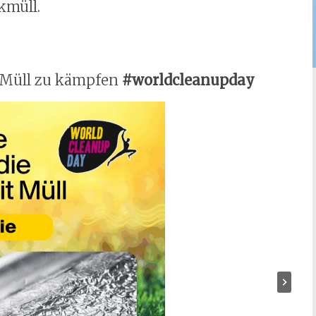
kmüll.
m Müll zu kämpfen
#worldcleanupday