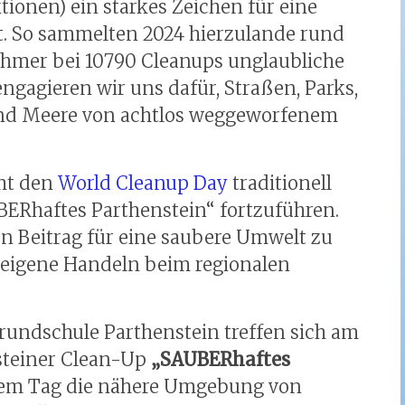
ionen) ein starkes Zeichen für eine
t. So sammelten 2024 hierzulande rund
hmer bei 10790 Cleanups unglaubliche
gagieren wir uns dafür, Straßen, Parks,
 und Meere von achtlos weggeworfenem
mt den
World Cleanup Day
traditionell
ERhaftes Parthenstein“ fortzuführen.
nen Beitrag für eine saubere Umwelt zu
s eigene Handeln beim regionalen
rundschule Parthenstein treffen sich am
nsteiner Clean-Up
„SAUBERhaftes
esem Tag die nähere Umgebung von