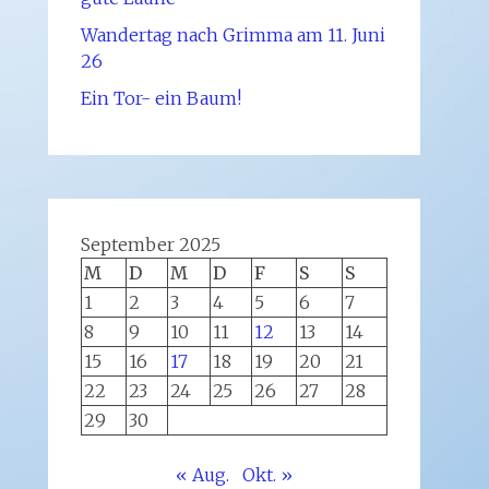
Wandertag nach Grimma am 11. Juni
26
Ein Tor- ein Baum!
September 2025
M
D
M
D
F
S
S
1
2
3
4
5
6
7
8
9
10
11
12
13
14
15
16
17
18
19
20
21
22
23
24
25
26
27
28
29
30
« Aug.
Okt. »