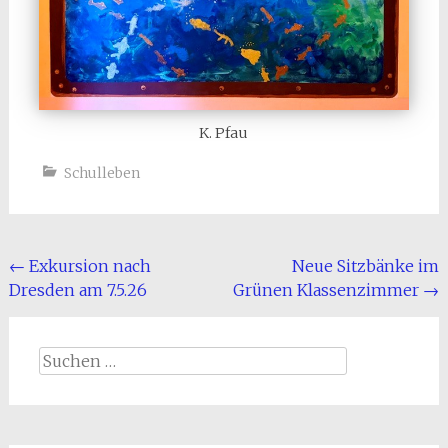
K. Pfau
Schulleben
Beitragsnavigation
←
Exkursion nach
Neue Sitzbänke im
Dresden am 7.5.26
Grünen Klassenzimmer
→
Suchen
nach: