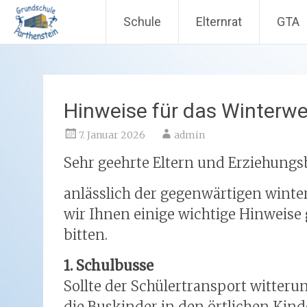
Schule
Elternrat
GTA
Zum
Inhalt
springen
Hinweise für das Winterwe
7. Januar 2026
admin
Sehr geehrte Eltern und Erziehungs
anlässlich der gegenwärtigen winte
wir Ihnen einige wichtige Hinweise
bitten.
1. Schulbusse
Sollte der Schülertransport witter
die Buskinder in den örtlichen Kind