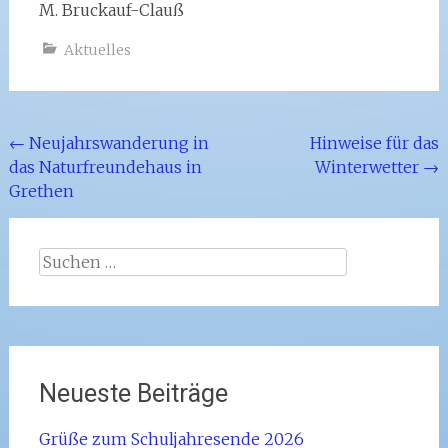
M. Bruckauf-Clauß
Aktuelles
Beitragsnavigation
←
Neujahrswanderung in
Hinweise für das
das Naturfreundehaus in
Winterwetter
→
Grethen
Suchen
nach:
Neueste Beiträge
Grüße zum Schuljahresende 2026