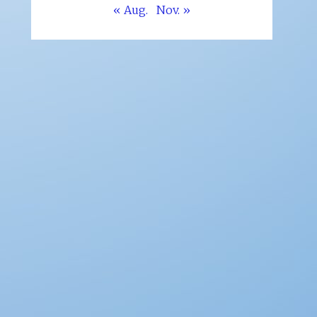
« Aug.
Nov. »