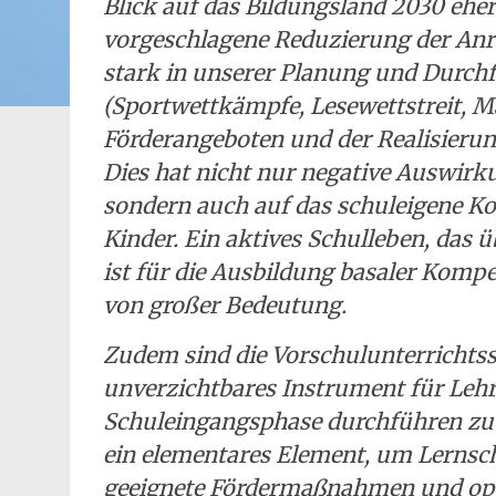
Blick auf das Bildungsland 2030 ehe
vorgeschlagene Reduzierung der Anr
stark in unserer Planung und Durch
(Sportwettkämpfe, Lesewettstreit, M
Förderangeboten und der Realisieru
Dies hat nicht nur negative Auswirku
sondern auch auf das schuleigene Ko
Kinder. Ein aktives Schulleben, das 
ist für die Ausbildung basaler Komp
von großer Bedeutung.
Zudem sind die Vorschulunterrichts
unverzichtbares Instrument für Lehrk
Schuleingangsphase durchführen zu k
ein elementares Element, um Lernsch
geeignete Fördermaßnahmen und opti