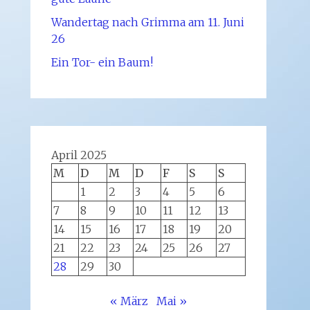
Wandertag nach Grimma am 11. Juni
26
Ein Tor- ein Baum!
April 2025
M
D
M
D
F
S
S
1
2
3
4
5
6
7
8
9
10
11
12
13
14
15
16
17
18
19
20
21
22
23
24
25
26
27
28
29
30
« März
Mai »